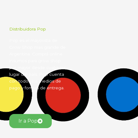
Distribuidora Pop
Pop es el mayorista de
Grow Shop mas grande de
Argentina. Comprá online
insumos para grow shop
por mayor desde cualquier
lugar del país. Pop cuenta
con todos los medios de
pago y formas de entrega.
Ir a Pop