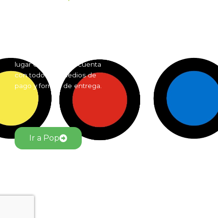
Pop es el mayorista de
Grow Shop mas grande de
Argentina. Comprá online
insumos para grow shop
por mayor desde cualquier
lugar del país. Pop cuenta
con todos los medios de
pago y formas de entrega.
Ir a Pop
El Jardín Grow Shop © Todos los derechos reservados.
Desarrollado por alfacentauri.io