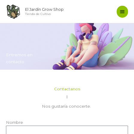
Ir
Men
El Jardín Grow Shop
al
Tienda de Cultivo
contenido
princ
Entremos en
contacto
Contactanos
Nos gustaría conocerte.
Nombre