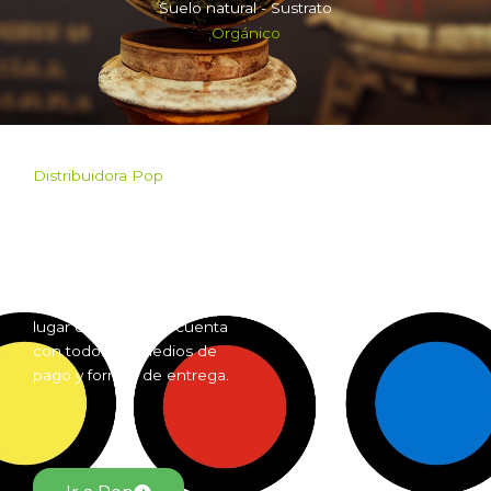
Suelo natural - Sustrato
Orgánico
Distribuidora Pop
Pop es el mayorista de
Grow Shop mas grande de
Argentina. Comprá online
insumos para grow shop
por mayor desde cualquier
lugar del país. Pop cuenta
con todos los medios de
pago y formas de entrega.