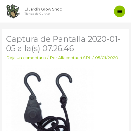
Ir
Men
El Jardín Grow Shop
al
Tienda de Cultivo
contenido
princ
Captura de Pantalla 2020-01-
05 a la(s) 07.26.46
Deja un comentario
/ Por
Alfacentauri SRL
/
05/01/2020