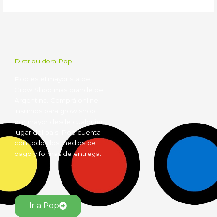
Distribuidora Pop
Pop es el mayorista de
Grow Shop mas grande de
Argentina. Comprá online
insumos para grow shop
por mayor desde cualquier
lugar del país. Pop cuenta
con todos los medios de
pago y formas de entrega.
Ir a Pop