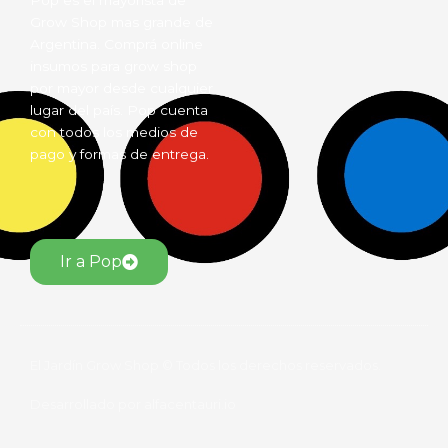
Pop es el mayorista de
Grow Shop mas grande de
Argentina. Comprá online
insumos para grow shop
por mayor desde cualquier
lugar del país. Pop cuenta
con todos los medios de
pago y formas de entrega.
Ir a Pop
El Jardín Grow Shop © Todos los derechos reservados.
Desarrollado por alfacentauri.io