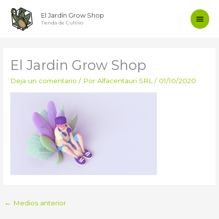
Ir
Men
El Jardín Grow Shop
al
Tienda de Cultivo
contenido
princ
El Jardin Grow Shop
Deja un comentario
/ Por
Alfacentauri SRL
/
01/10/2020
←
Medios anterior