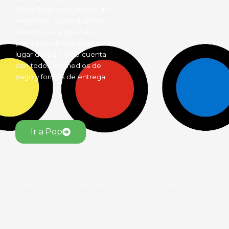
Grow Shop mas grande de
Argentina. Comprá online
insumos para grow shop
por mayor desde cualquier
lugar del país. Pop cuenta
con todos los medios de
pago y formas de entrega.
Ir a Pop
El Jardín Grow Shop © Todos los derechos reservados.
Desarrollado por alfacentauri.io