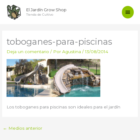
Ir
Men
El Jardín Grow Shop
al
Tienda de Cultivo
contenido
princ
toboganes-para-piscinas
Deja un comentario
/ Por
Agustina
/
13/08/2014
Los toboganes para piscinas son ideales para el jardín
←
Medios anterior