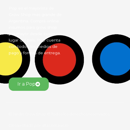
Pop es el mayorista de
Grow Shop mas grande de
Argentina. Comprá online
insumos para grow shop
por mayor desde cualquier
lugar del país. Pop cuenta
con todos los medios de
pago y formas de entrega.
Ir a Pop
El Jardín Grow Shop © Todos los derechos reservados.
Desarrollado por alfacentauri.io