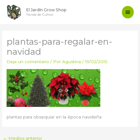
Ir
Men
El Jardín Grow Shop
al
Tienda de Cultivo
contenido
princ
plantas-para-regalar-en-
navidad
Deja un comentario
/ Por
Agustina
/
19/02/2015
plantas para obsequiar en la época navideña
←
Medios anterior