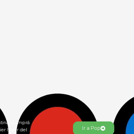
ntina. Comprá
Ir a Pop
er lugar del