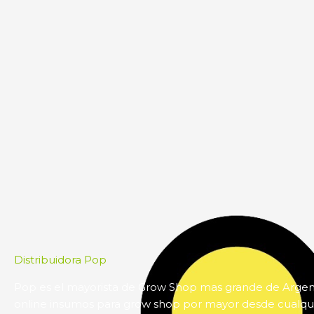
Distribuidora Pop
Pop es el mayorista de Grow Shop mas grande de Arge
online insumos para grow shop por mayor desde cualqui