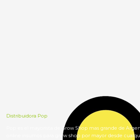
Distribuidora Pop
Pop es el mayorista de Grow Shop mas grande de Arge
online insumos para grow shop por mayor desde cualqui