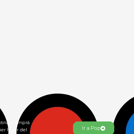
ntina. Comprá
Ir a Pop
er lugar del