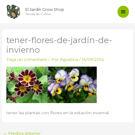
Ir
Men
El Jardín Grow Shop
al
Tienda de Cultivo
contenido
princ
tener-flores-de-jardín-de-
invierno
Deja un comentario
/ Por
Agustina
/
15/09/2014
tener las plantas con flores en la estación invernal
←
Medios anterior