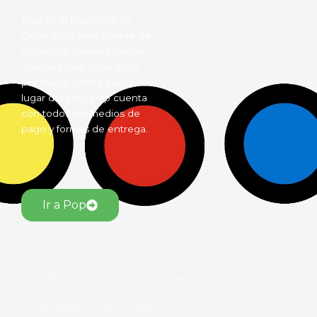
Pop es el mayorista de
Grow Shop mas grande de
Argentina. Comprá online
insumos para grow shop
por mayor desde cualquier
lugar del país. Pop cuenta
con todos los medios de
pago y formas de entrega.
Ir a Pop
El Jardín Grow Shop © Todos los derechos reservados.
Desarrollado por alfacentauri.io