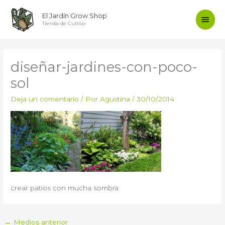
Ir
Men
El Jardín Grow Shop
al
Tienda de Cultivo
contenido
princ
diseñar-jardines-con-poco-
sol
Deja un comentario
/ Por
Agustina
/
30/10/2014
crear patios con mucha sombra
←
Medios anterior