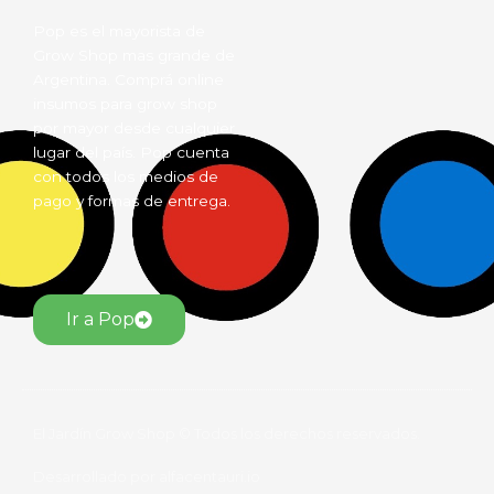
Pop es el mayorista de
Grow Shop mas grande de
Argentina. Comprá online
insumos para grow shop
por mayor desde cualquier
lugar del país. Pop cuenta
con todos los medios de
pago y formas de entrega.
Ir a Pop
El Jardín Grow Shop © Todos los derechos reservados.
Desarrollado por alfacentauri.io