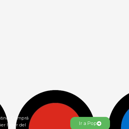
ntina. Comprá
Ir a Pop
er lugar del