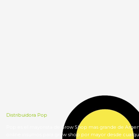
Distribuidora Pop
Pop es el mayorista de Grow Shop mas grande de Arge
online insumos para grow shop por mayor desde cualqui