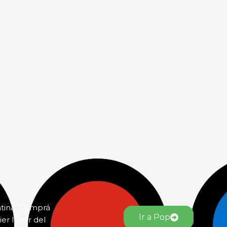
ntina. Comprá
Ir a Pop
er lugar del