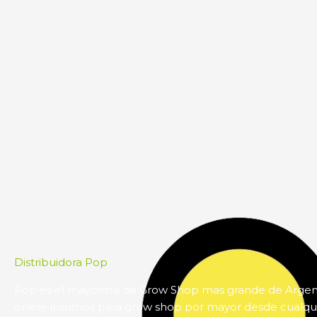
Distribuidora Pop
Pop es el mayorista de Grow Shop mas grande de Arge
online insumos para grow shop por mayor desde cualqui