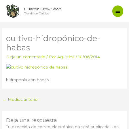
Ir
Men
El Jardín Grow Shop
al
Tienda de Cultivo
contenido
princ
cultivo-hidropónico-de-
habas
Deja un comentario
/ Por
Agustina
/
10/06/2014
hidroponía con habas
←
Medios anterior
Deja una respuesta
Tu dirección de correo electrónico no será publicada.
Los