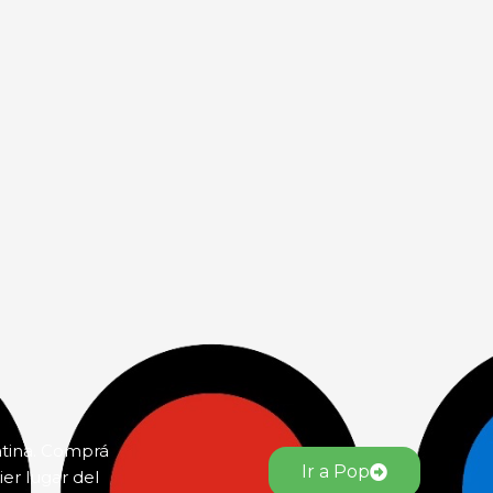
ntina. Comprá
Ir a Pop
er lugar del