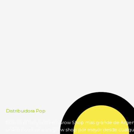
Distribuidora Pop
Pop es el mayorista de Grow Shop mas grande de Arge
online insumos para grow shop por mayor desde cualqui