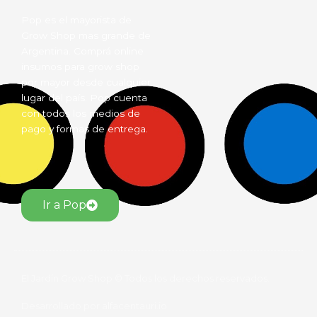
Pop es el mayorista de
Grow Shop mas grande de
Argentina. Comprá online
insumos para grow shop
por mayor desde cualquier
lugar del país. Pop cuenta
con todos los medios de
pago y formas de entrega.
Ir a Pop
El Jardín Grow Shop © Todos los derechos reservados.
Desarrollado por alfacentauri.io