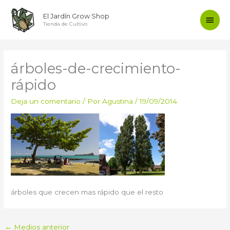
Ir
Men
El Jardín Grow Shop
al
Tienda de Cultivo
contenido
princ
árboles-de-crecimiento-
rápido
Deja un comentario
/ Por
Agustina
/
19/09/2014
árboles que crecen mas rápido que el resto
←
Medios anterior