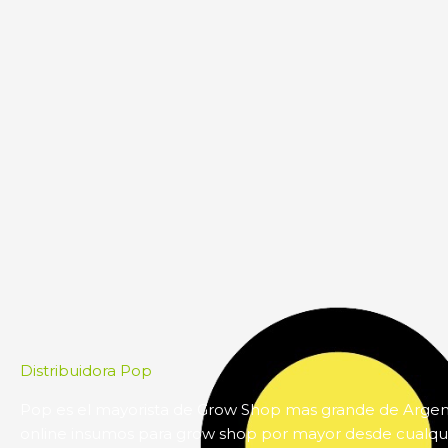
Distribuidora Pop
Pop es el mayorista de Grow Shop mas grande de Arge
online insumos para grow shop por mayor desde cualqui