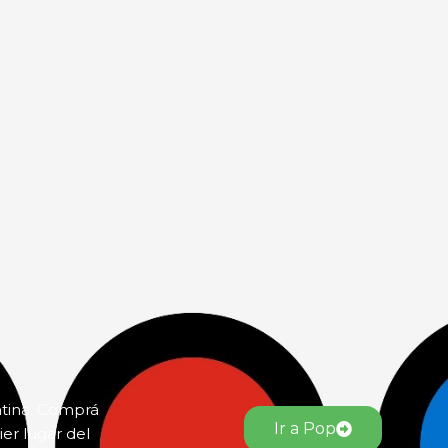
ntina. Comprá
Ir a Pop
er lugar del