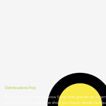
Distribuidora Pop
Pop es el mayorista de Grow Shop mas grande de Arge
online insumos para grow shop por mayor desde cualqui