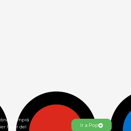
ntina. Comprá
Ir a Pop
er lugar del