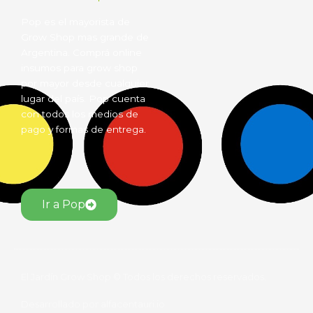
Pop es el mayorista de
Grow Shop mas grande de
Argentina. Comprá online
insumos para grow shop
por mayor desde cualquier
lugar del país. Pop cuenta
con todos los medios de
pago y formas de entrega.
Ir a Pop
El Jardín Grow Shop © Todos los derechos reservados.
Desarrollado por alfacentauri.io