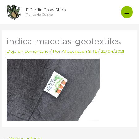
Ir
Men
El Jardín Grow Shop
al
Tienda de Cultivo
contenido
princ
indica-macetas-geotextiles
Deja un comentario
/ Por
Alfacentauri SRL
/
22/04/2021
←
Medios anterior