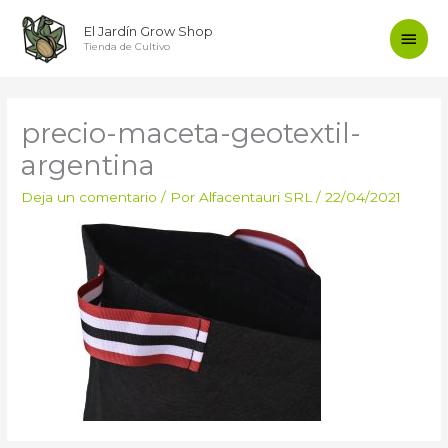
Ir
Men
El Jardín Grow Shop
al
Tienda de Cultivo
contenido
princ
precio-maceta-geotextil-
argentina
Deja un comentario
/ Por
Alfacentauri SRL
/
22/04/2021