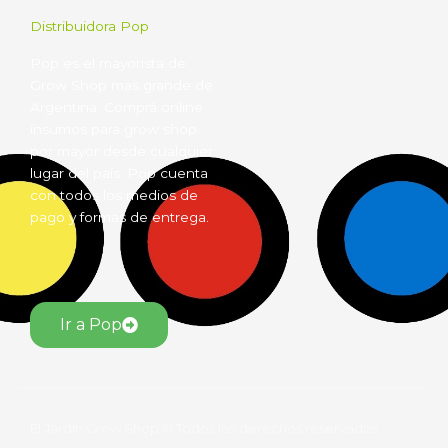
Distribuidora Pop
Pop es el mayorista de
Grow Shop mas grande de
Argentina. Comprá online
insumos para grow shop
por mayor desde cualquier
lugar del país. Pop cuenta
con todos los medios de
pago y formas de entrega.
Ir a Pop
El Jardín Grow Shop © Todos los derechos reservados.