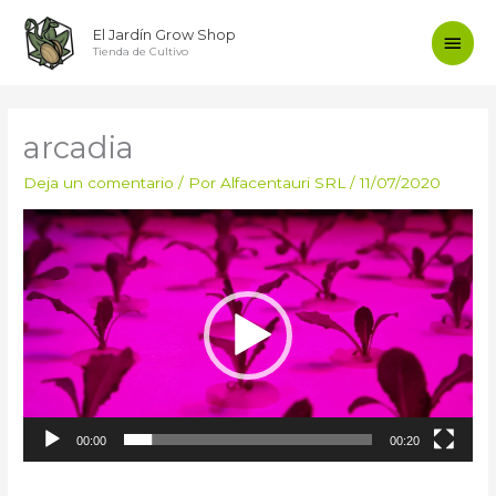
Ir
Men
El Jardín Grow Shop
al
Tienda de Cultivo
contenido
princ
arcadia
Deja un comentario
/ Por
Alfacentauri SRL
/
11/07/2020
Reproductor
de
vídeo
00:00
00:20