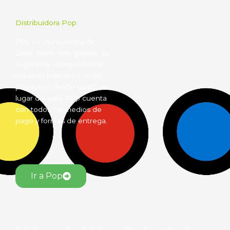
Distribuidora Pop
Pop es el mayorista de
Grow Shop mas grande de
Argentina. Comprá online
insumos para grow shop
por mayor desde cualquier
lugar del país. Pop cuenta
con todos los medios de
pago y formas de entrega.
Ir a Pop
El Jardín Grow Shop © Todos los derechos reservados.