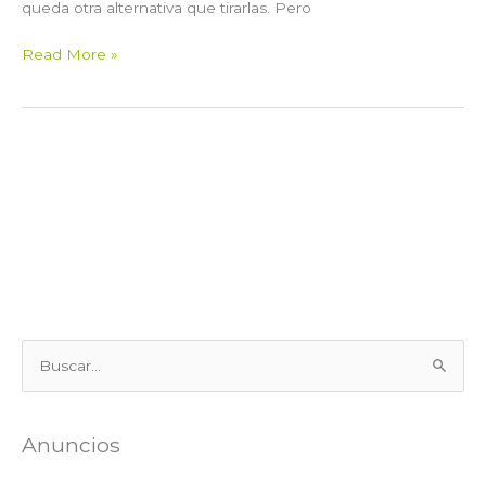
queda otra alternativa que tirarlas. Pero
Read More »
B
u
s
Anuncios
c