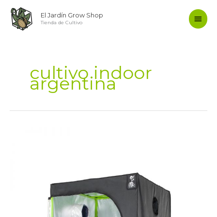
Ir
Men
El Jardín Grow Shop
al
Tienda de Cultivo
contenido
princ
cultivo indoor
argentina
Carpas
Indoor
Argentina