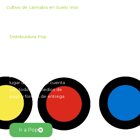
Cultivo de cannabis en Suelo Vivo
Distribuidora Pop
Pop es el mayorista de
Grow Shop mas grande de
Argentina. Comprá online
insumos para grow shop
por mayor desde cualquier
lugar del país. Pop cuenta
con todos los medios de
pago y formas de entrega.
Ir a Pop