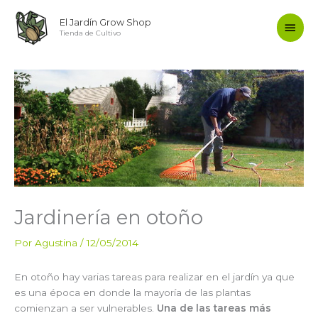
Ir
Men
El Jardín Grow Shop
al
Tienda de Cultivo
contenido
princ
Jardinería en otoño
Por
Agustina
/
12/05/2014
En otoño hay varias tareas para realizar en el jardín ya que
es una época en donde la mayoría de las plantas
comienzan a ser vulnerables.
Una de las tareas más