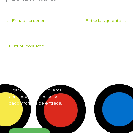
←
Entrada anterior
Entrada siguiente
→
Distribuidora Pop
Pop es el mayorista de
Grow Shop mas grande de
Argentina. Comprá online
insumos para grow shop
por mayor desde cualquier
lugar del país. Pop cuenta
con todos los medios de
pago y formas de entrega.