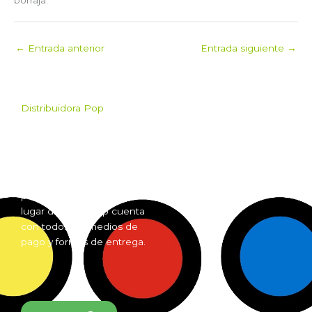
←
Entrada anterior
Entrada siguiente
→
Distribuidora Pop
Pop es el mayorista de
Grow Shop mas grande de
Argentina. Comprá online
insumos para grow shop
por mayor desde cualquier
lugar del país. Pop cuenta
con todos los medios de
pago y formas de entrega.