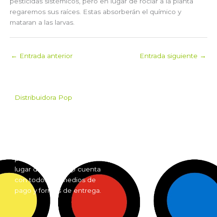
pesticidas sistémicos, pero en lugar de rociar a la planta
regaremos sus raíces. Estas absorberán el químico y
mataran a las larvas.
←
Entrada anterior
Entrada siguiente
→
Distribuidora Pop
Pop es el mayorista de
Grow Shop mas grande de
Argentina. Comprá online
insumos para grow shop
por mayor desde cualquier
lugar del país. Pop cuenta
con todos los medios de
pago y formas de entrega.