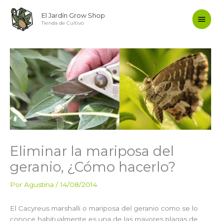
Ir
Men
El Jardín Grow Shop
al
Tienda de Cultivo
contenido
princ
Eliminar la mariposa del
geranio, ¿Cómo hacerlo?
Por
Agustina
/
14/08/2014
El Cacyreus marshalli o mariposa del geranio como se lo
conoce habitualmente es una de las mayores plagas de