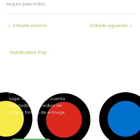
seguro para todos.
←
Entrada anterior
Entrada siguiente
→
Distribuidora Pop
Pop es el mayorista de
Grow Shop mas grande de
Argentina. Comprá online
insumos para grow shop
por mayor desde cualquier
lugar del país. Pop cuenta
con todos los medios de
pago y formas de entrega.