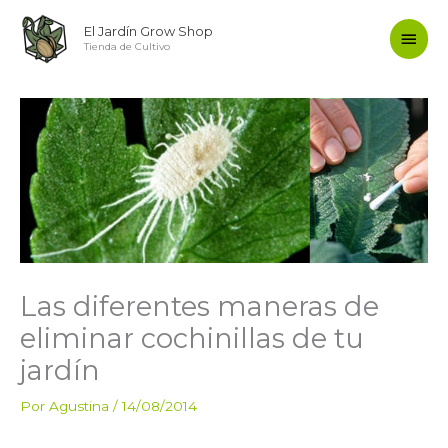
Ir
Men
El Jardín Grow Shop
al
Tienda de Cultivo
contenido
princ
Las diferentes maneras de
eliminar cochinillas de tu
jardín
Por
Agustina
/
14/08/2014