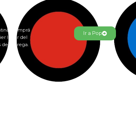
ntina. Comprá
Ir a Pop
er lugar del
s de entrega.