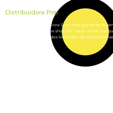
Distribuidora Pop
Pop es el mayorista de Grow Shop mas grande de Arge
online insumos para grow shop por mayor desde cualqui
país. Pop cuenta con todos los medios de pago y forma
El Jardín Grow Shop © Todos los derechos reservados.