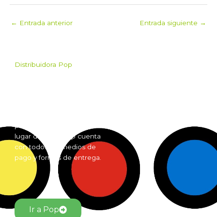
←
Entrada anterior
Entrada siguiente
→
Distribuidora Pop
Pop es el mayorista de
Grow Shop mas grande de
Argentina. Comprá online
insumos para grow shop
por mayor desde cualquier
lugar del país. Pop cuenta
con todos los medios de
pago y formas de entrega.
Ir a Pop