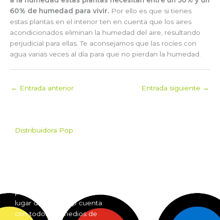
60% de humedad para vivir.
Por ello es que si tienes
estas plantas en el interior ten en cuenta que los aires
acondicionados eliminan la humedad del aire, resultando
perjudicial para ellas. Te aconsejamos que las rocíes con
agua varias veces al día para que no pierdan la humedad.
←
Entrada anterior
Entrada siguiente
→
Distribuidora Pop
Pop es el mayorista de
Grow Shop mas grande de
Argentina. Comprá online
insumos para grow shop
por mayor desde cualquier
lugar del país. Pop cuenta
con todos los medios de