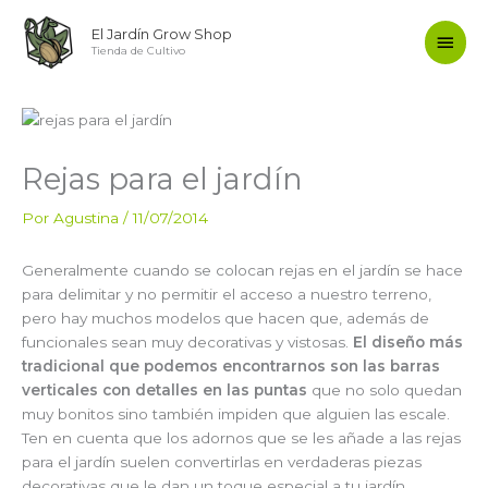
Ir
Men
El Jardín Grow Shop
al
Tienda de Cultivo
contenido
princ
Rejas para el jardín
Por
Agustina
/
11/07/2014
Generalmente cuando se colocan rejas en el jardín se hace
para delimitar y no permitir el acceso a nuestro terreno,
pero hay muchos modelos que hacen que, además de
funcionales sean muy decorativas y vistosas.
El diseño más
tradicional que podemos encontrarnos son las barras
verticales con detalles en las puntas
que no solo quedan
muy bonitos sino también impiden que alguien las escale.
Ten en cuenta que los adornos que se les añade a las rejas
para el jardín suelen convertirlas en verdaderas piezas
decorativas que le dan un toque especial a tu jardín.