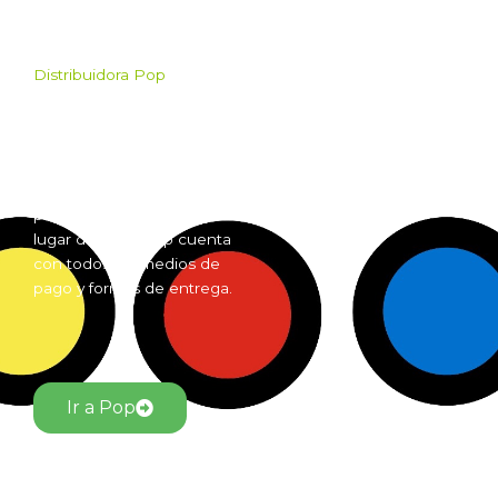
Distribuidora Pop
Pop es el mayorista de
Grow Shop mas grande de
Argentina. Comprá online
insumos para grow shop
por mayor desde cualquier
lugar del país. Pop cuenta
con todos los medios de
pago y formas de entrega.
Ir a Pop