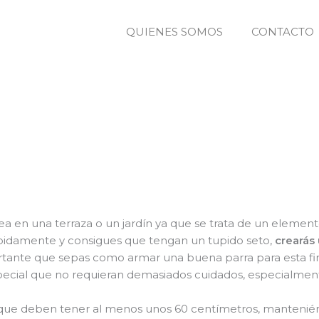
QUIENES SOMOS
CONTACTO
sea en una terraza o un jardín ya que se trata de un eleme
debidamente y consigues que tengan un tupido seto,
crearás
ortante que sepas como armar una buena parra para esta fi
pecial que no requieran demasiados cuidados, especialment
ejes que deben tener al menos unos 60 centímetros, manten