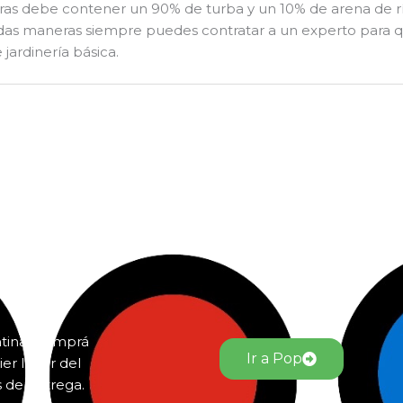
arras debe contener un 90% de turba y un 10% de arena de r
 todas maneras siempre puedes contratar a un experto para 
jardinería básica.
ntina. Comprá
Ir a Pop
er lugar del
s de entrega.