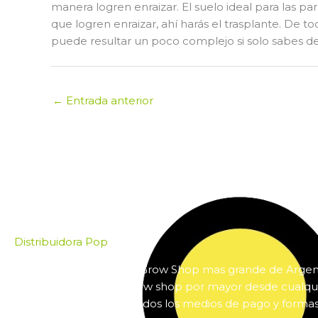
manera logren enraizar. El suelo ideal para las p
que logren enraizar, ahí harás el trasplante. De
puede resultar un poco complejo si solo sabes de 
←
Entrada anterior
Distribuidora Pop
Pop es el mayorista de Grow Shop mas grande de Arge
online insumos para grow shop por mayor desde cualqui
país. Pop cuenta con todos los medios de pago y forma