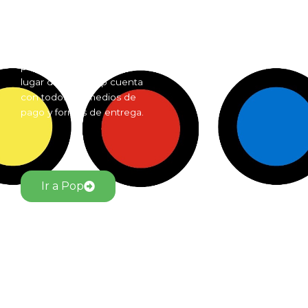
Pop es el mayorista de
Grow Shop mas grande de
Argentina. Comprá online
insumos para grow shop
por mayor desde cualquier
lugar del país. Pop cuenta
con todos los medios de
pago y formas de entrega.
Ir a Pop
El Jardín Grow Shop © Todos los derechos reservados.
Desarrollado por alfacentauri.io