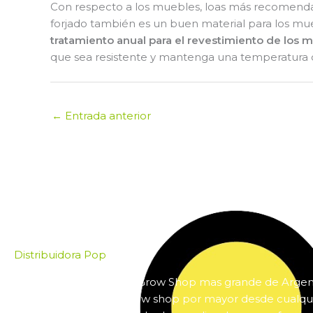
Con respecto a los muebles, loas más recomendable
forjado también es un buen material para los mue
tratamiento anual para el revestimiento de los 
que sea resistente y mantenga una temperatura c
←
Entrada anterior
Distribuidora Pop
Pop es el mayorista de Grow Shop mas grande de Arge
online insumos para grow shop por mayor desde cualqui