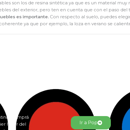
s son los de resina sintética ya que es un material muy res
bles del exterior, pero ten en cuenta que con el paso del 
muebles es importante.
Con respecto al suelo, puedes elegi
oherente ya que por ejemplo, la loza en verano se calien
ntina. Comprá
Ir a Pop
er lugar del