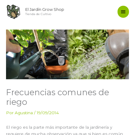
Ir
Men
El Jardín Grow Shop
al
Tienda de Cultivo
contenido
princ
Frecuencias comunes de
riego
Por
Agustina
/
19/09/2014
El riego es la parte más importante de la jardinería y
requiere de mucha observación ya que si bien es común