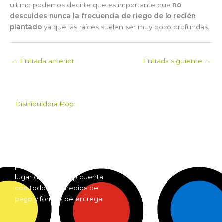
ultimo podemos decirte que es importante que
no
descuides nunca la frecuencia de riego de lo recién
plantado
ya que las raíces suelen ser muy poco profundas.
←
Entrada anterior
Entrada siguiente
→
Distribuidora Pop
Pop es el mayorista de
Grow Shop mas grande de
Argentina. Comprá online
insumos para grow shop
por mayor desde cualquier
lugar del país. Pop cuenta
con todos los medios de
pago y formas de entrega.