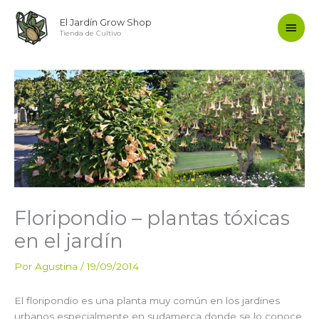
Ir
Men
El Jardín Grow Shop
al
Tienda de Cultivo
contenido
princ
Floripondio – plantas tóxicas
en el jardín
Por
Agustina
/
19/09/2014
El floripondio es una planta muy común en los jardines
urbanos especialmente en sudamerca donde se lo conoce