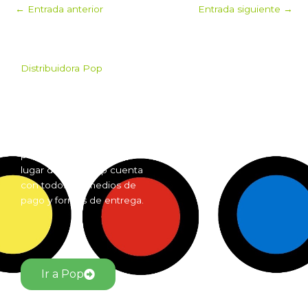
←
Entrada anterior
Entrada siguiente
→
Distribuidora Pop
Pop es el mayorista de
Grow Shop mas grande de
Argentina. Comprá online
insumos para grow shop
por mayor desde cualquier
lugar del país. Pop cuenta
con todos los medios de
pago y formas de entrega.
Ir a Pop