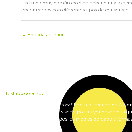
Un truco muy común es el de echarle una aspirin
encontrarnos con diferentes tipos de conservantes
←
Entrada anterior
Distribuidora Pop
Pop es el mayorista de Grow Shop mas grande de Arge
online insumos para grow shop por mayor desde cualqui
país. Pop cuenta con todos los medios de pago y forma