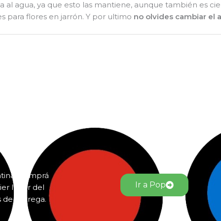
a al agua, ya que esto las mantiene, aunque también es cie
 para flores en jarrón. Y por ultimo
no olvides cambiar el
ntina. Comprá
Ir a Pop
er lugar del
s de entrega.