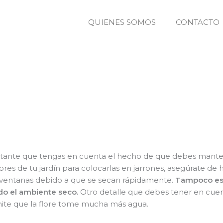
QUIENES SOMOS
CONTACTO
portante que tengas en cuenta el hecho de que debes mant
lores de tu jardín para colocarlas en jarrones, asegúrate 
las ventanas debido a que se secan rápidamente.
Tampoco est
ndo el ambiente seco.
Otro detalle que debes tener en cuen
te que la flore tome mucha más agua.