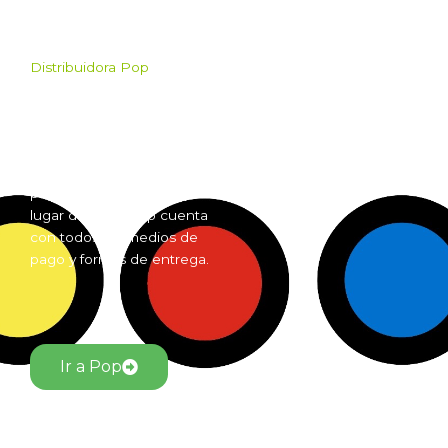
Distribuidora Pop
Pop es el mayorista de
Grow Shop mas grande de
Argentina. Comprá online
insumos para grow shop
por mayor desde cualquier
lugar del país. Pop cuenta
con todos los medios de
pago y formas de entrega.
Ir a Pop