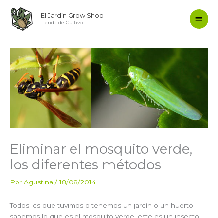
Ir
Men
El Jardín Grow Shop
al
Tienda de Cultivo
contenido
princ
Eliminar el mosquito verde,
los diferentes métodos
Por
Agustina
/
18/08/2014
Todos los que tuvimos o tenemos un jardín o un huerto
sabemos lo que es el mosquito verde, este es un insecto