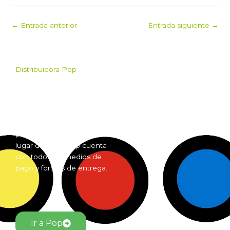
←
Entrada anterior
Entrada siguiente
→
Distribuidora Pop
Pop es el mayorista de
Grow Shop mas grande de
Argentina. Comprá online
insumos para grow shop
por mayor desde cualquier
lugar del país. Pop cuenta
con todos los medios de
pago y formas de entrega.
Ir a Pop