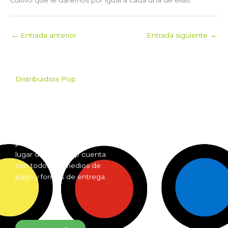
←
Entrada anterior
Entrada siguiente
→
Distribuidora Pop
Pop es el mayorista de
Grow Shop mas grande de
Argentina. Comprá online
insumos para grow shop
por mayor desde cualquier
lugar del país. Pop cuenta
con todos los medios de
pago y formas de entrega.