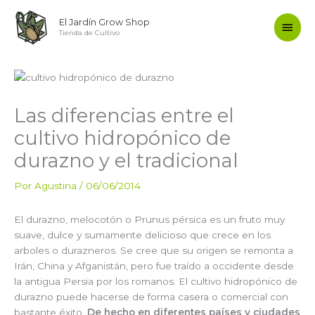
Ir
Men
El Jardín Grow Shop
al
Tienda de Cultivo
contenido
princ
Las diferencias entre el
cultivo hidropónico de
durazno y el tradicional
Por
Agustina
/
06/06/2014
El durazno, melocotón o Prunus pérsica es un fruto muy
suave, dulce y sumamente delicioso que crece en los
arboles o durazneros. Se cree que su origen se remonta a
Irán, China y Afganistán, pero fue traído a occidente desde
la antigua Persia por los romanos. El cultivo hidropónico de
durazno puede hacerse de forma casera o comercial con
bastante éxito.
De hecho en diferentes países y ciudades