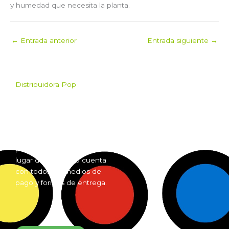
y humedad que necesita la planta.
←
Entrada anterior
Entrada siguiente
→
Distribuidora Pop
Pop es el mayorista de
Grow Shop mas grande de
Argentina. Comprá online
insumos para grow shop
por mayor desde cualquier
lugar del país. Pop cuenta
con todos los medios de
pago y formas de entrega.