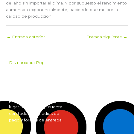
del año sin importar el clima. Y por supuesto el rendimiento
aumentara exponencialmente, haciendo que mejore la
calidad de producción.
←
Entrada anterior
Entrada siguiente
→
Distribuidora Pop
Pop es el mayorista de
Grow Shop mas grande de
Argentina. Comprá online
insumos para grow shop
por mayor desde cualquier
lugar del país. Pop cuenta
con todos los medios de
pago y formas de entrega.