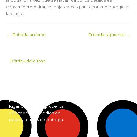
conveniente quitar las hojas secas para ahorrarle energía a
la planta.
←
Entrada anterior
Entrada siguiente
→
Distribuidora Pop
Pop es el mayorista de
Grow Shop mas grande de
Argentina. Comprá online
insumos para grow shop
por mayor desde cualquier
lugar del país. Pop cuenta
con todos los medios de
pago y formas de entrega.