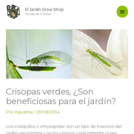
Ir
Men
El Jardín Grow Shop
al
Tienda de Cultivo
contenido
princ
Crisopas verdes, ¿Son
beneficiosas para el jardín?
Por
Agustina
/
29/08/2014
Los crisópidos o chrysopidae son un tipo de insectos del
orden neuróptera y se los conoce comúnmente como