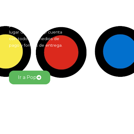
Grow Shop mas grande de
Argentina. Comprá online
insumos para grow shop
por mayor desde cualquier
lugar del país. Pop cuenta
con todos los medios de
pago y formas de entrega.
Ir a Pop
El Jardín Grow Shop © Todos los derechos reservados.
Desarrollado por alfacentauri.io