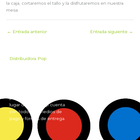
la caja, cortaremos el tallo y la disfrutaremos en nuestra
mesa.
←
Entrada anterior
Entrada siguiente
→
Distribuidora Pop
Pop es el mayorista de
Grow Shop mas grande de
Argentina. Comprá online
insumos para grow shop
por mayor desde cualquier
lugar del país. Pop cuenta
con todos los medios de
pago y formas de entrega.