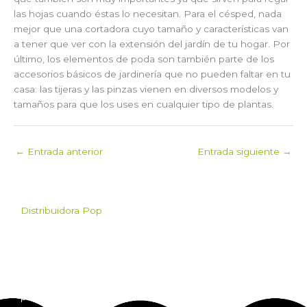
las hojas cuando éstas lo necesitan. Para el césped, nada
mejor que una cortadora cuyo tamaño y características van
a tener que ver con la extensión del jardín de tu hogar. Por
último, los elementos de poda son también parte de los
accesorios básicos de jardinería que no pueden faltar en tu
casa: las tijeras y las pinzas vienen en diversos modelos y
tamaños para que los uses en cualquier tipo de plantas.
←
Entrada anterior
Entrada siguiente
→
Distribuidora Pop
Pop es el mayorista de
Grow Shop mas grande de
Argentina. Comprá online
insumos para grow shop
por mayor desde cualquier